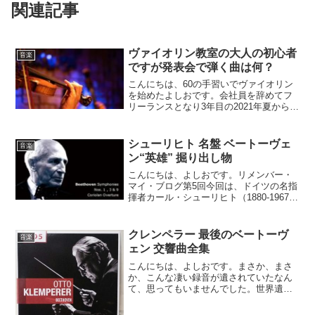
関連記事
ヴァイオリン教室の大人の初心者
音楽
ですが発表会で弾く曲は何？
こんにちは、60の手習いでヴァイオリン
を始めたよしおです。会社員を辞めてフ
リーランスとなり3年目の2021年夏からヴ
ァイオリン教室に通い出しました。63歳
と11ヶ月。まさに60の手習いです。
シューリヒト 名盤 ベートーヴェ
音楽
ン“英雄” 掘り出し物
こんにちは、よしおです。リメンバー・
マイ・ブログ第5回今回は、ドイツの名指
揮者カール・シューリヒト（1880-1967）
玄人好みの指揮者かもしれない。日本で
知られるようになったのは、1950年代以
降だそうで、彼は既に70歳を超えてい
クレンペラー 最後のベートーヴ
音楽
た。しか...
ェン 交響曲全集
こんにちは、よしおです。まさか、まさ
か、こんな凄い録音が遺されていたなん
て、思ってもいませんでした。世界遺産
級です。20世紀最高の指揮者オットー・
クレンペラーの1970年の録音がしかも鮮