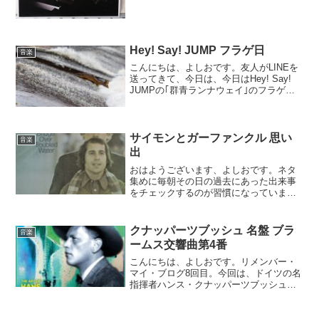
明な映像で残されていたなんて。
Hey! Say! JUMP フラゲ日
音楽
こんにちは、よしおです。友人がLINEを
送ってきて、今日は、今日はHey! Say!
JUMPの｢群青ランナウェイ｣のフラゲ日
だから、売れやすいよ、つぶやいてみた
ら？って言ってきました。まず、フラゲ
ってなに？関連語のフラゲ日ってなに？
と返す...
サイモンとガーファンクル 思い
音楽
出
おはようございます、よしおです。ネタ
集めに毎朝その日の過去にあった出来事
をチェックするのが習慣になっていま
す。11月5日は、歌手アート・ガーファン
クルの誕生日。1941年生まれだから81
歳。お元気なのでしょうか？中学から高
クナッパーツブッシュ 名盤 ブラ
音楽
校生に掛けてサイモ...
ームス交響曲第4番
こんにちは、よしおです。リメンバー・
マイ・ブログ8回目。今回は、ドイツの名
指揮者ハンス・クナッパーツブッシュ
(1888-1965)。この人も録音でしか聴かれ
ない往年の名指揮者です。ブログを書き
始めた頃は、そんな録音でしか聴くこと