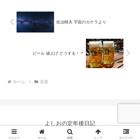
が出来ない往...
佐治晴夫 宇宙のカケラより
ビール 値上げ どうする！？
ホーム
音楽
よしおの定年後日記
© 2018 よしおの定年後日記.
メニュー
ホーム
検索
トップ
サイドバー