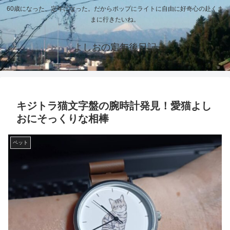
60歳になった、定年になった。だからポップにライトに自由に好奇心の赴くま
まに行きたいね。
よしおの定年後日記
キジトラ猫文字盤の腕時計発見！愛猫よし
おにそっくりな相棒
ペット