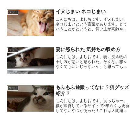
入先は「日本の虫旅」で紹介していた、
オオクワガタとカブトムシの専門店。
2025年8月8日の午前中に宅急便で届きま
イヌじまい ネコじまい
ペット
した。※地球の歩き方...
こんにちは、よしおです。イヌじまい、
ネコじまいという言葉があります。どう
いうことかというと、飼い主が高齢や病
気になった時、ペットの暮らしを考え、
準備しておくことです。飼い主が自分の
年齢を考慮してペットの飼育をやめる決
断をすることです。こんな...
妻に怒られた 気持ちの収め方
ペット
こんにちは、よしおです。妻に洗濯物の
干し方が悪いと怒られた。そんな、怒ん
なくてもいいじゃないか、と思っても言
い返すとその数倍になって返って来るの
で「わかりました。」と答えた。どうも
気が済まない。さて、この気持ちをどこ
に持って行けばいいのか？...
もふもふ通販ってなに？猫グッズ
ペット
紹介？
こんにちは、よしおです。あっちゃー、
僕が運営しているサイトで3年近くも更新
してないやつがあった！これは大問題で
す！すぐ更新することにしました。もふ
もふ通販↑これがそのサイト。猫グッズ中
心に紹介していこうと思ったんだけど全
然です。