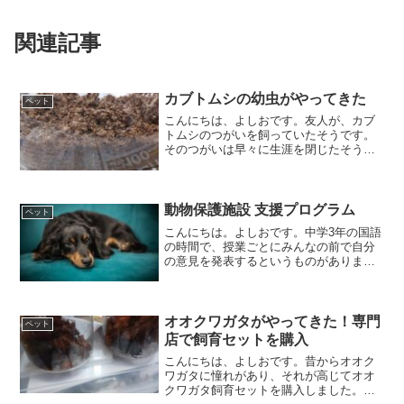
関連記事
カブトムシの幼虫がやってきた
ペット
こんにちは、よしおです。友人が、カブ
トムシのつがいを飼っていたそうです。
そのつがいは早々に生涯を閉じたそうで
すが、どうやら卵を残していたようで、
ある日ケースに入れていた腐葉土の幼虫
マットの中に幼虫を発見しました。そし
て幼虫マットを交換した時...
動物保護施設 支援プログラム
ペット
こんにちは。よしおです。中学3年の国語
の時間で、授業ごとにみんなの前で自分
の意見を発表するというものがありまし
た。その時僕は、動物保護について話し
ました。先生に良いテーマだと誉められ
た記憶があります。また特に記憶に残っ
ているのが、級友が、動...
オオクワガタがやってきた！専門
ペット
店で飼育セットを購入
こんにちは、よしおです。昔からオオク
ワガタに憧れがあり、それが高じてオオ
クワガタ飼育セットを購入しました。購