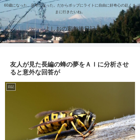
60歳になった、定年になった。だからポップにライトに自由に好奇心の赴くま
まに行きたいね。
よしおの定年後日記
友人が見た長編の蜂の夢をＡＩに分析させ
ると意外な回答が
日記