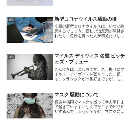
る食材は異なりますが、数の子...
新型コロナウイルス騒動の後
日記
今回の新型コロナウイルスは、いつか終
息するでしょう。新しい治療薬が開発さ
れたり、免疫を持った人が増えたりし
て、それが１～２ヵ月後なのか数ヵ月後
なのかわかりません。しかし、誰もが出
来るだけ早く終息することを願っている
ことだけは確かです。
マイルス デイヴィス 名盤 ビッチ
日記
ェズ・ブリュー
こんにちは、よしおです。久し振りにマ
イルス・デイヴィスを聴きました。僕
は、クラシックが一番好きですが、この3
年ほど、毎日毎日クラシックばかり来て
いました。そして聴いた録音のレビュー
を書いてブログにアップしていした。も
マスク 騒動について
日記
ちろん飽きた訳ではありま...
横浜や福岡でマスクを巡って暴力事件ま
で起きています。なんでそこまでピリピ
リするんでしょうか？なぜ、マスクにそ
こまで依存しようというのでしょうか？
マスクのことをもっと知ればそこまでピ
リピリすることもないと思います。マス
クについて考えたいと思います。