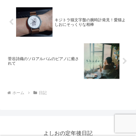
キジトラ猫文字盤の腕時計発見！愛猫よ
しおにそっくりな相棒
菅谷詩織のソロアルバムのピアノに癒さ
れて
ホーム
日記
よしおの定年後日記