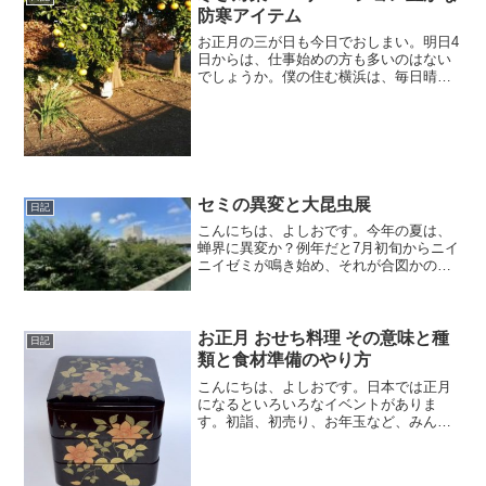
防寒アイテム
お正月の三が日も今日でおしまい。明日4
日からは、仕事始めの方も多いのはない
でしょうか。僕の住む横浜は、毎日晴れ
の日で、穏やかな正月を迎えることがで
きました。自宅前からもきれいに富士山
が望めました。箱根駅伝も好天に恵まれ
たこともあり、初優勝し...
セミの異変と大昆虫展
日記
こんにちは、よしおです。今年の夏は、
蝉界に異変か？例年だと7月初旬からニイ
ニイゼミが鳴き始め、それが合図かのよ
うにアブラゼミがジワジワ、ミンミンゼ
ミがミーン、ミーン、それにクマゼミも
現れシャイシャイシャイと8月も近くなる
と大合唱になるのです...
お正月 おせち料理 その意味と種
日記
類と食材準備のやり方
こんにちは、よしおです。日本では正月
になるといろいろなイベントがありま
す。初詣、初売り、お年玉など、みんな
にとって嬉しい行事が多いですね。ま
た、正月ならではの食べ物として、おせ
ち料理があります。地方によって使われ