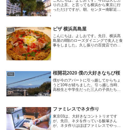
こんにちは、よしおです。今日は久しぶ
りの上京、と言っても横浜から東京に行
っただけですが。朝、センター南駅近く
でクマゼミの鳴き声を確認。おお、威勢
がいいな＾＾。あざみ野、青山一丁目、
乃木坂、新宿、自由が丘と周って、午後7
時過ぎにセンター南駅を...
ピザ 横浜髙島屋
日記
こんにちは。よしおです。先日、横浜髙
島屋の8階のローズダイニングで友人と食
事をしました。久し振りの百貨店での食
事でちょっとリッチな気分を味わいまし
た。お店の前に待ち合わせたのですが、
多くの人がお店に向けてスマホを向け写
真を撮っているので、何...
桜開花2020 僕の大好きなちび桜
日記
僕が今のアパートに引っ越してからちょ
うど10年が経ちました。引っ越し当時、
高校生と中学生だった三人の子供たち
は、二人は社会人になり一番下の次女
は、大学4年生になります。引っ越し当
時、二匹だった猫は三匹に増えていま
す。ちび桜はいつからか目に留まるよう
ファミレスでネタ作り
日記
になりました。
東京03は、大好きなコントトリオです
が、先日、ネタを作っている飯塚さん
が、ネタ作りはほぼファミレスでやって