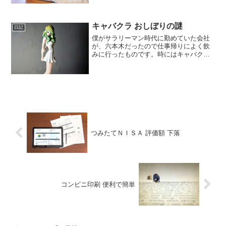
いると確かテレビで話していました。飯
塚さんと角田さんの2人で作っているそう
ですが、いつも同じファミレスでネタ作
りをしているそうで、何時間もいるの
キャバクラ おしぼりの謎
日記
で、ほぼ全部のメニューを食べたそうで
僕がサラリーマン時代に勤めていた会社
す。
が、六本木だったので仕事帰りによく飲
みに行ったものです。時にはキャバクラ
などにも行ったものです。馴染みになっ
たりもして、新型コロナウイルス禍で彼
女たちも大変なのか、いまだにLINEなど
来ることもあります。
つみたてＮＩＳＡ 評価額 下落
コンビニ印刷 便利で簡単