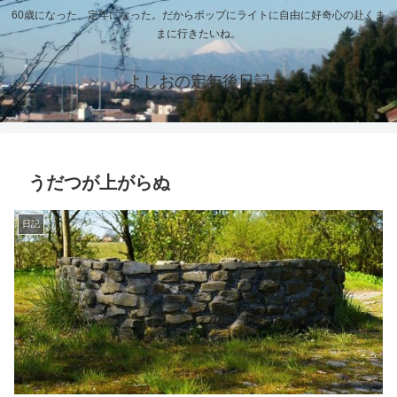
60歳になった、定年になった。だからポップにライトに自由に好奇心の赴くま
まに行きたいね。
よしおの定年後日記
うだつが上がらぬ
日記