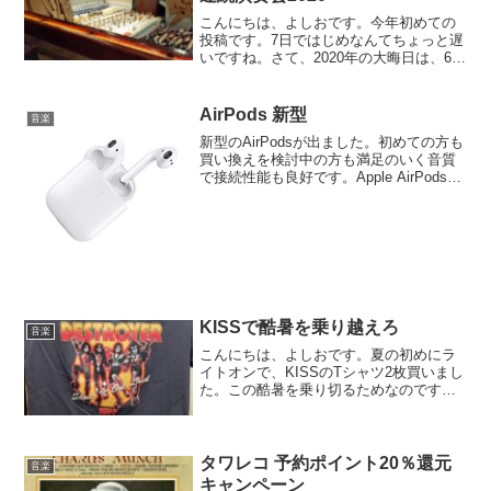
こんにちは、よしおです。今年初めての
投稿です。7日ではじめなんてちょっと遅
いですね。さて、2020年の大晦日は、6年
連続で、上野の東京文化会館に行ってき
ました。コンサートに行ってきたので
す。コンサートのタイトルは、「ベート
AirPods 新型
音楽
ーヴェンは凄い！全...
新型のAirPodsが出ました。初めての方も
買い換えを検討中の方も満足のいく音質
で接続性能も良好です。Apple AirPods
with Wireless Charging Case (最新モデル)
見た目には変化がないですが、どこが変
わっ...
KISSで酷暑を乗り越えろ
音楽
こんにちは、よしおです。夏の初めにラ
イトオンで、KISSのTシャツ2枚買いまし
た。この酷暑を乗り切るためなのです。
別にこれで気合が入るという訳ではな
い、いやテンションは上がるかな？そん
なわけで早起きの僕は、毎朝サブスクで
KISSの音楽聴いて...
タワレコ 予約ポイント20％還元
音楽
キャンペーン