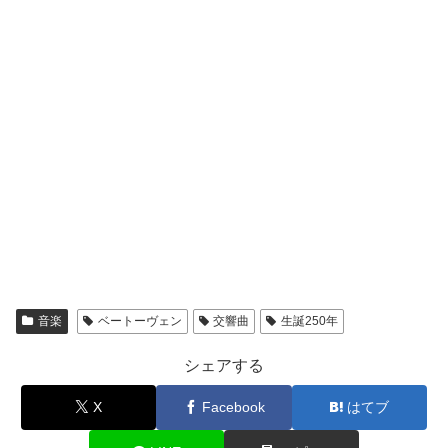
音楽
ベートーヴェン
交響曲
生誕250年
シェアする
X
Facebook
はてブ