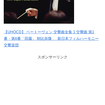
【UHQCD】 ベートーヴェン 交響曲全集 1 交響曲 第1
番・第6番「田園」 朝比奈隆 、 新日本フィルハーモニー
交響楽団
スポンサーリンク