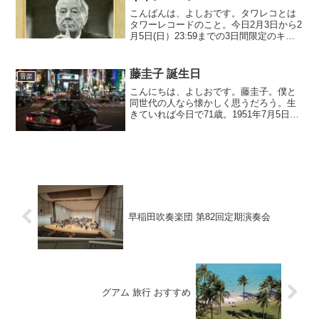
こんばんは、よしおです。タワレコとは
タワーレコードのこと。今日2月3日から2
月5日(日）23:59までの3日間限定のキャ
ンペーンです。このキャンペーン中に
『予約』したCD・DVDなどのポイントが
20％還元されるのです。20%ってこと
藤圭子 誕生日
音楽
は、1万...
こんにちは、よしおです。藤圭子。僕と
同世代の人なら懐かしく思うだろう。生
きていれば今日で71歳。1951年7月5日岩
手県一関市生まれ。すぐに北海道の名寄
に移り、２才から３才の頃には旭川に移
り、そこで成長したそうです。両親が浪
曲師ということで...
早稲田吹奏楽団 第82回定期演奏会
グアム 旅行 おすすめ