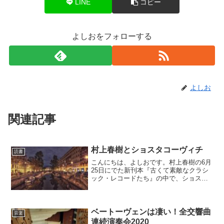
LINE
コピー
よしおをフォローする
よしお
関連記事
村上春樹とショスタコーヴィチ
読書
こんにちは、よしおです。村上春樹の6月
25日にでた新刊本『古くて素敵なクラシ
ック・レコードたち』の中で、ショスタ
コーヴィチで一番好きなのが、ピアノ協
奏曲第1番と第2番だと書いています。と
もに高校生の時にレコードを手に入れて
くり返し聴いた思い...
ベートーヴェンは凄い！全交響曲
音楽
連続演奏会2020