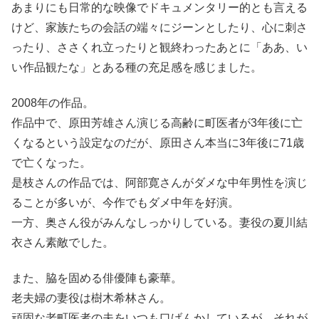
あまりにも日常的な映像でドキュメンタリー的とも言える
けど、家族たちの会話の端々にジーンとしたり、心に刺さ
ったり、ささくれ立ったりと観終わったあとに「ああ、い
い作品観たな」とある種の充足感を感じました。
2008年の作品。
作品中で、原田芳雄さん演じる高齢に町医者が3年後に亡
くなるという設定なのだが、原田さん本当に3年後に71歳
で亡くなった。
是枝さんの作品では、阿部寛さんがダメな中年男性を演じ
ることが多いが、今作でもダメ中年を好演。
一方、奥さん役がみんなしっかりしている。妻役の夏川結
衣さん素敵でした。
また、脇を固める俳優陣も豪華。
老夫婦の妻役は樹木希林さん。
頑固な老町医者の夫をいつも口げんかしているが、それが