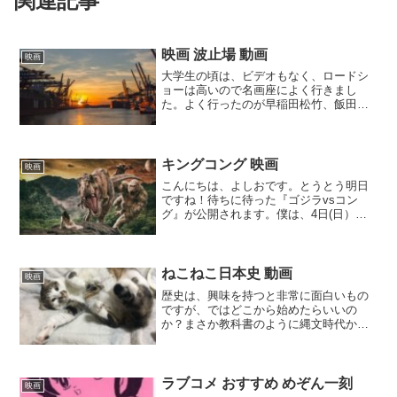
関連記事
映画 波止場 動画
映画
大学生の頃は、ビデオもなく、ロードシ
ョーは高いので名画座によく行きまし
た。よく行ったのが早稲田松竹、飯田橋
のギンレイや佳作座、それから神楽坂に
もあったように思います。ただ最近早稲
田に行ったとき、早稲田松竹がまだ現役
で頑張っているを観て感動しました。佳
キングコング 映画
映画
作座はもう30年ほど前に閉館ギンレイホ
こんにちは、よしおです。とうとう明日
ールが現役。
ですね！待ちに待った『ゴジラvsコン
グ』が公開されます。僕は、4日(日）に
最寄りの映画館に行こうと思っています
が、予約の受付はこれからなのです。ち
ょっとドキドキですね。さて、『ゴジラ
vsコング』が5月14...
ねこねこ日本史 動画
映画
歴史は、興味を持つと非常に面白いもの
ですが、ではどこから始めたらいいの
か？まさか教科書のように縄文時代から
始めるというのもどうか、と思います。
やはり自分が興味を感じる時代から始め
るのが一番いいでしょう。
ラブコメ おすすめ めぞん一刻
映画