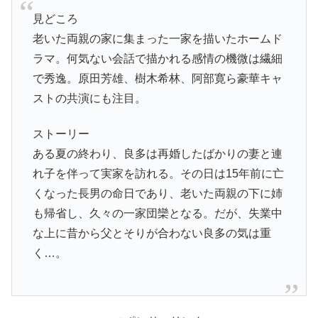
見どころ
老いた両親の家に集まった一家を描いたホームド
ラマ。何気ない会話で描かれる感情の機微は繊細
で秀逸。原田芳雄、樹木希林、阿部寛ら豪華キャ
ストの共演にも注目。
ストーリー
ある夏の終わり、良多は再婚したばかりの妻と連
れ子を伴って実家を訪れる。その日は15年前に亡
くなった長男の命日であり、老いた両親の下に姉
も帰省し、久々の一家団欒となる。だが、失業中
な上に昔から父とそりが合わない良多の気は重
く…。