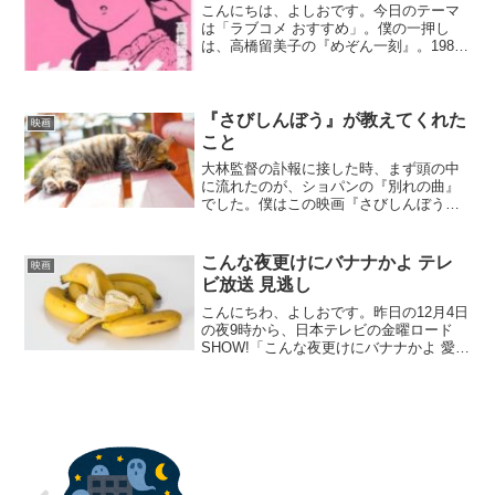
こんにちは、よしおです。今日のテーマ
は「ラブコメ おすすめ」。僕の一押し
は、高橋留美子の『めぞん一刻』。1980
年から87年に掛けて『ビックコミックス
ピリッツ』に連載されました。僕は、作
者の高橋留美子さんと同い年で、この漫
画が連載されたいた...
『さびしんぼう』が教えてくれた
映画
こと
大林監督の訃報に接した時、まず頭の中
に流れたのが、ショパンの『別れの曲』
でした。僕はこの映画『さびしんぼう』
を友人の家で観たのは、もう30年以上前
のことです。ストーリーは大分忘れてい
ましたが、『別れの曲』と高校生の淡い
こんな夜更けにバナナかよ テレ
映画
恋の物語ということをかすかに憶えてい
ビ放送 見逃し
ました。
こんにちわ、よしおです。昨日の12月4日
の夜9時から、日本テレビの金曜ロード
SHOW!「こんな夜更けにバナナかよ 愛し
き実話」が放送されました。今回の放送
は、なんと地上波初放送でした。大泉洋
が演じる、筋ジストロフィーにより車い
す生活の主人公...