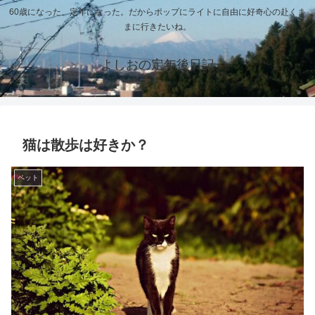
60歳になった、定年になった。だからポップにライトに自由に好奇心の赴くま
まに行きたいね。
よしおの定年後日記
猫は散歩は好きか？
ペット