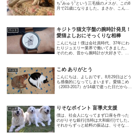
ち"みゅう"という三毛猫のメスが、この8
月で21歳になりました。まさか、こんな
高齢になるまで生きるとは思いませんで
した。今日は、その長寿の謎に迫ってみ
たいと思います。
キジトラ猫文字盤の腕時計発見！
ペット
愛猫よしおにそっくりな相棒
こんにちは！僕は会社員時代、37年にわ
たりジュエリー業界で働いてきました。
そのため、昔から腕時計が大好きで、こ
れまでも多くの時計に触れてきました。
会社員時代、少し奮発して購入したロレ
ックスは、20年以上経った今でも大切な
こめ ありがとう
ペット
相棒として愛用してい...
こんにちは、よしおです。8月29日はどう
も感傷的になってしまいます。愛猫こめ
（2003-2017）が14歳で逝った日だからで
す。5年前の2017年8月29日朝、こめが逝
ってしまいました。その朝のことはよく
憶えています。こめは僕の部屋の机と
本...
りそなポイント 盲導犬支援
ペット
僕は、社会人になってまず口座を作った
のがりそな銀行(当時は大和銀行)でした。
それからずっと給料の振込は、りそな銀
行を使っています。また現在、つみたて
ＮＩＳＡもやっていてアルバイト代の振