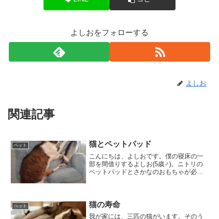
よしおをフォローする
よしお
関連記事
猫とペットパッド
ペット
こんにちは、よしおです。僕の寝床の一
部を間借りするよしお(5歳♂)。ニトリの
ペットパッドとさかなのおもちゃが必須
アイテム。娘には1日23時間ここにいるん
じゃない？なんて言われている。娘は、
そんなよしおをあだ名でしか呼ばない。
デブリアン、つち...
猫の寿命
ペット
我が家には、三匹の猫がいます。そのう