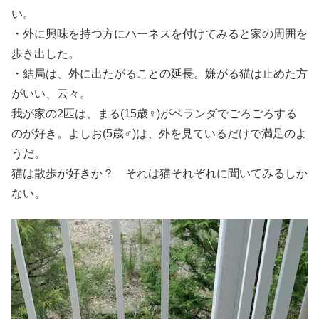
い。
・外に興味を持つ方にハーネスを付けてみると家の周囲を
歩き出した。
・結局は、外に出たがることの延長。嫌がる猫は止めた方
がいい、云々。
我が家の2匹は、まる(15歳♀)がベランダでごろごろする
のが好き。よしお(5歳♂)は、外を見ているだけで満足のよ
うだ。
猫は散歩が好きか？ それは猫それぞれに聞いてみるしか
ない。
動
画
プ
レ
ー