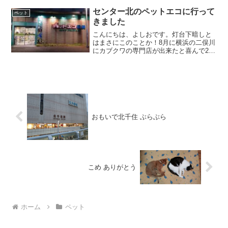
込もりなそを使っています。銀行に取っ
ては、微々たるユーザーでしょうが、個
センター北のペットエコに行って
ペット
人的には長いお付き合いです。
きました
こんにちは、よしおです。灯台下暗しと
はまさにこのことか！8月に横浜の二俣川
にカブクワの専門店が出来たと喜んで2度
ほど訪問しました。ただそこの店主が
「センター北にもペットエコっていう大
きなお店あるよ。高いけど。」と教えて
くれ、昨日早速行ってき...
おもいで北千住 ぶらぶら
こめ ありがとう
ホーム
ペット