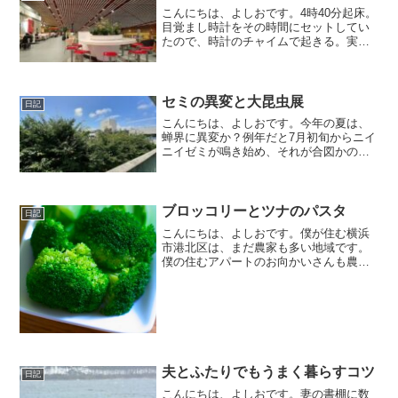
こんにちは、よしおです。4時40分起床。
目覚まし時計をその時間にセットしてい
たので、時計のチャイムで起きる。実
は、時計のチャイムで起きるのは珍し
い。たいていその前に起きてしまう。理
由は、一緒に寝ている猫に起こされる。
トイレに行きたく起きてし...
セミの異変と大昆虫展
日記
こんにちは、よしおです。今年の夏は、
蝉界に異変か？例年だと7月初旬からニイ
ニイゼミが鳴き始め、それが合図かのよ
うにアブラゼミがジワジワ、ミンミンゼ
ミがミーン、ミーン、それにクマゼミも
現れシャイシャイシャイと8月も近くなる
と大合唱になるのです...
ブロッコリーとツナのパスタ
日記
こんにちは、よしおです。僕が住む横浜
市港北区は、まだ農家も多い地域です。
僕の住むアパートのお向かいさんも農家
で、僕ら夫婦の両親くらいのご夫婦で野
菜中心に作られています。有難いこと
に、出荷できなかったお野菜をよく頂き
ます。最近、ブロッコリーが...
夫とふたりでもうまく暮らすコツ
日記
こんにちは、よしおです。妻の書棚に数