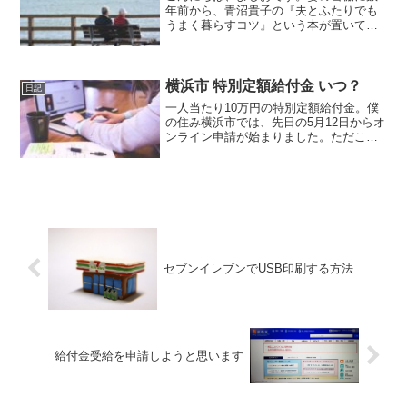
年前から、青沼貴子の『夫とふたりでも
うまく暮らすコツ』という本が置いてあ
ります。当時は、三人の子供もまだ学生
だったので、いずれ来るだろう僕とのふ
たりの生活に対する準備のために買った
のかと思っています。いや...
横浜市 特別定額給付金 いつ？
日記
一人当たり10万円の特別定額給付金。僕
の住み横浜市では、先日の5月12日からオ
ンライン申請が始まりました。ただこれ
は、マイナンバーカードを持っていない
と申請できません。郵送での申請は、そ
の申請書が各家庭に届くのが、5月末から
6月初旬。
セブンイレブンでUSB印刷する方法
給付金受給を申請しようと思います