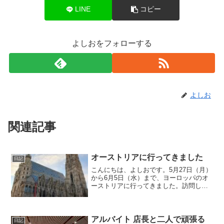
LINE
コピー
よしおをフォローする
よしお
関連記事
オーストリアに行ってきました
日記
こんにちは、よしおです。5月27日（月）
から6月5日（水）まで、ヨーロッパのオ
ーストリアに行ってきました。訪問した
都市は、ウィーン、リンツ、ザルツブル
クの３都市。オーストリア・ツアー↑僕が
運営する他のサイトでもアップしていま
す。今後しばらく...
アルバイト 店長と二人で頑張る
日記