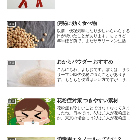
も行っていました。
便秘に効く食べ物
健康
以前、便秘気味になり少しいらいらする
日が続いたことがあります。ちょうど１
年半ほど前で、まだサラリーマン生活を
していた頃です。もしかして多少のスト
レスもあったのかもしれません。ただ、
僕は基本的に快便方でしたので、当時
は、数ヵ月便秘気味が続いていたように
おからパウダー おすすめ
健康
思います。
こんにちわ、よしおです。ぼくは、サラ
リーマン時代便秘に悩んことがありま
す。もともと便通はいい方ですが、サラ
リーマン時代は、イベントなどがあると
行きたいときに行けないし、ストレスも
あり、定期的にプチ便秘になることがあ
りました。サラリーマンをや...
花粉症対策 つきやすい素材
健康
花粉症も珍しいことではなくなってきま
したね。日本では、3人に1人が花粉症と
か。東京の場合には2人に1人が花粉症に
なっているという話しもあります。テレ
ビなどでも天気予報と一緒に花粉予報な
どが放送されていたりします
消毒用エタノールってなに？
健康