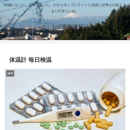
60歳になった、定年になった。だからポップにライトに自由に好奇心の赴くま
まに行きたいね。
よしおの定年後日記
体温計 毎日検温
健康