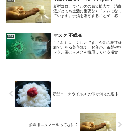
新型コロナウイルスの感染拡大で、消毒
液がとても生活に重要なアイテムになっ
ています。手指を消毒することが、感染
予防の一番の方法となっています。この
頃では世界中の人が消毒ということに関
心を持って実行しています。
マスク 不織布
健康
こんにちは、よしおです。今朝の報道番
組で、ある美容院で、お客が、布製やウ
レタン製のマスクを着用している場合、
店の用意している不織布製に代えてもら
っていると伝えていました。これは、ス
ーパーコンピューター「富岳」の新型コ
ロナウイルスの飛沫が飛び...
新型コロナウイルス お米が消えた週末
消毒用エタノールってなに？