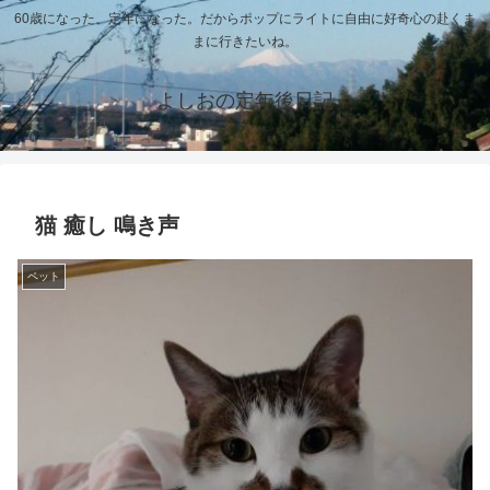
60歳になった、定年になった。だからポップにライトに自由に好奇心の赴くま
まに行きたいね。
よしおの定年後日記
猫 癒し 鳴き声
ペット