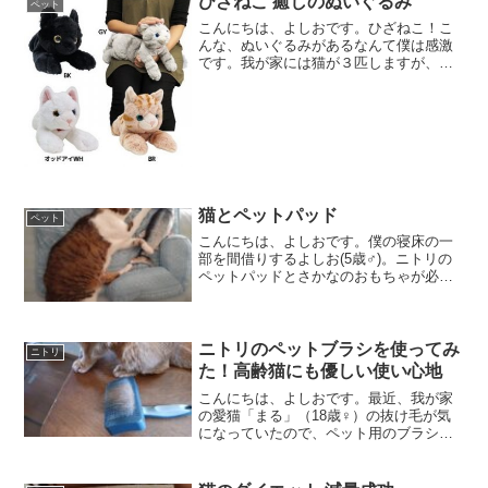
ひざねこ 癒しのぬいぐるみ
ペット
こんにちは、よしおです。ひざねこ！こ
んな、ぬいぐるみがあるなんて僕は感激
です。我が家には猫が３匹しますが、仕
事でのストレスや家族なので会話の促進
など、猫の存在は欠かせないものです。
実は、僕がこのブログを書いている現在
も猫が膝の上にいます。で...
猫とペットパッド
ペット
こんにちは、よしおです。僕の寝床の一
部を間借りするよしお(5歳♂)。ニトリの
ペットパッドとさかなのおもちゃが必須
アイテム。娘には1日23時間ここにいるん
じゃない？なんて言われている。娘は、
そんなよしおをあだ名でしか呼ばない。
デブリアン、つち...
ニトリのペットブラシを使ってみ
ニトリ
た！高齢猫にも優しい使い心地
こんにちは、よしおです。最近、我が家
の愛猫「まる」（18歳♀）の抜け毛が気
になっていたので、ペット用のブラシを
探していたところ、ニトリで気になるア
イテムを発見しました！今回は、実際に
使ってみてとてもよかった【ニトリのス