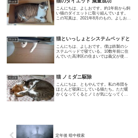
猫のダイエット 減量成功
ペット
リッカータイプのペット...
こんにちは、よしおです。約1年前から飼
い猫のダイエットに取り組んでいます。
この写真は、2021年8月のもの。よしおの
体重6.5kg軽量した娘の付けたあだ名が
「デブリアン」猫の標準体重はよくわか
らないが、以前飼っていたコメ(♂2017年
8月に...
猫といっしょとシステムベッドと
ペット
こんにちは、よしおです。僕は鉄製のシ
ステムベッドで寝ている。10数年前に住
んでいた高津区の住まいでは義父が使っ
ていた。その後港北区に引っ越した時は
息子が使っていた。そして昨年暮れ都筑
区に引っ越してから僕が使っている。ベ
ッドの下は高さ120セ...
猫 ノミダニ駆除
ペット
こんにちは、ともやんです。私の布団を
ほとんど寝床にしている猫たち。ただ暖
かくなってくるとノミが気になってく
る。昆虫は好きだが、ノミとは友だちに
なりたくない。今朝、ノミ駆除の薬を付
けた。首筋に付けるんだが、刺激がある
のか大騒ぎになる。付け終わ...
定年後 暗中模索