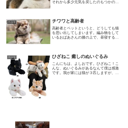
それから多少元気を戻したのもつかの
間、風邪を引いたようでくしゃみが２、
３日続きました。このまま重症化すると
ヤバいなと心配していましたが、昨日か
らすっかり良くなり元のよし...
チワワと高齢者
ペット
高齢者とペットというと、どうしても猫
を思い出してしまいます。編み物をして
いるおばあさんの膝の上で、昼寝する
猫。読書するおじいさんの膝元で寝転が
る猫、などその情景が思い浮かびます。
でも小型犬のチワワなら、軽量で手間の
労力もあまり掛からないので高齢者の方
ひざねこ 癒しのぬいぐるみ
ペット
にもおすすめです。
こんにちは、よしおです。ひざねこ！こ
んな、ぬいぐるみがあるなんて僕は感激
です。我が家には猫が３匹しますが、仕
事でのストレスや家族なので会話の促進
など、猫の存在は欠かせないものです。
実は、僕がこのブログを書いている現在
も猫が膝の上にいます。で...