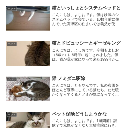
猫といっしょとシステムベッドと
ペット
こんにちは、よしおです。僕は鉄製のシ
ステムベッドで寝ている。10数年前に住
んでいた高津区の住まいでは義父が使っ
ていた。その後港北区に引っ越した時は
息子が使っていた。そして昨年暮れ都筑
区に引っ越してから僕が使っている。ベ
ッドの下は高さ120セ...
猫とドビュッシーとギーゼキング
ペット
こんにちは、よしおです。今朝もよしお
（5歳♂）に5時半に起こされました。僕
は、猫が我が家にやって来た1999年から
目覚まし時計は使っていません。朝は猫
が起こしてくれるからです。エサをや
り、トイレ掃除をして、竹刀の素振り270
本。肌寒いけど清...
猫 ノミダニ駆除
ペット
こんにちは、ともやんです。私の布団を
ほとんど寝床にしている猫たち。ただ暖
かくなってくるとノミが気になってく
る。昆虫は好きだが、ノミとは友だちに
なりたくない。今朝、ノミ駆除の薬を付
けた。首筋に付けるんだが、刺激がある
のか大騒ぎになる。付け終わ...
ペット保険どうしようかな
ペット
こんにちは、よしおです。1週間前に誤
飲？で元気がなくなり犬猫病院に行き、