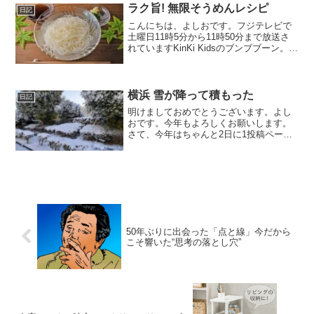
と考えています。
ラク旨! 無限そうめんレシピ
日記
こんにちは、よしおです。フジテレビで
土曜日11時5分から11時50分まで放送さ
れていますKinKi Kidsのブンブブーン。先
日、こちらでそうーめんレシピが取り上
げられたそうです。そうめんというと夏
真っ盛りより、残暑の時に合うような気
がしま...
横浜 雪が降って積もった
日記
明けましておめでとうございます。よし
おです。今年もよろしくお願いします。
さて、今年はちゃんと2日に1投稿ペース
で行きたいと思います。と言っても今日
は1月7日。おっといきなり遅れています
ね。いや、ちゃんと取り返します。
50年ぶりに出会った「点と線」今だから
こそ響いた“思考の落とし穴”