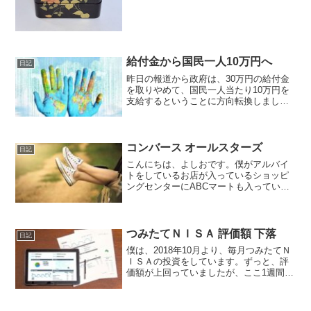
ち料理があります。地方によって使われ
る食材は異なりますが、数の子...
給付金から国民一人10万円へ
日記
昨日の報道から政府は、30万円の給付金
を取りやめて、国民一人当たり10万円を
支給するということに方向転換しまし
た。これに対してもいろいろな意見があ
るようですが、まず実行してから次を考
えるということをしてほしい。
コンバース オールスターズ
日記
こんにちは、よしおです。僕がアルバイ
トをしているお店が入っているショッピ
ングセンターにABCマートも入っていま
す。先日、セールをやっていたので、コ
ンバースのスニーカーを買いました。実
は、昨秋にコンバース・オールスター・
ライトを買って非常に気...
つみたてＮＩＳＡ 評価額 下落
日記
僕は、2018年10月より、毎月つみたてＮ
ＩＳＡの投資をしています。ずっと、評
価額が上回っていましたが、ここ1週間ほ
どで急落して評価額は大幅に下落しまし
た。僕は、つみたてＮＩＳＡに関しては
続けること、そして市場にいつ続けるこ