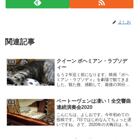
よしお
関連記事
クイーン ボヘミアン・ラプソデ
音楽
ィー
もう２年近く前になります。映画『ボヘ
ミアン・ラプソディ』を劇場で観てきま
した。観た後、感動して、最後の30分は
涙が止まりませんでした。クイーンは、
僕がまさにリアルタイムで聴いていたバ
ンドです。とにかくぜひ映画を観てくだ
ベートーヴェンは凄い！全交響曲
音楽
さい。クイーンを知らない世代にもきっ
連続演奏会2020
と感動します。
こんにちは、よしおです。今年初めての
投稿です。7日ではじめなんてちょっと遅
いですね。さて、2020年の大晦日は、6年
連続で、上野の東京文化会館に行ってき
ました。コンサートに行ってきたので