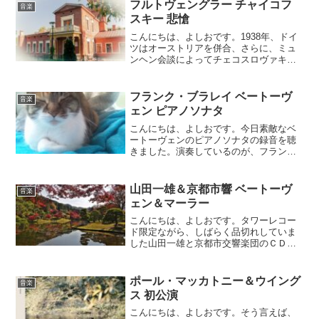
す。コンサートのタイトルは、「ベート
フルトヴェングラー チャイコフ
音楽
ーヴェンは凄い！全...
スキー 悲愴
こんにちは、よしおです。1938年、ドイ
ツはオーストリアを併合、さらに、ミュ
ンヘン会談によってチェコスロヴァキア
の一部であるズデーテンのドイツ併合も
決まった。こうしてヒトラーの領土拡張
の野心は現実のものとなっていき、世界
フランク・ブラレイ ベートーヴ
音楽
大戦への序章が始まり...
ェン ピアノソナタ
こんにちは、よしおです。今日素敵なベ
ートーヴェンのピアノソナタの録音を聴
きました。演奏しているのが、フランス
出身のピアニスト、フランク・ブラレ
イ。1968年生まれですから、今年55歳。
2001年に出たアルバムなので、もう20年
山田一雄＆京都市響 ベートーヴ
音楽
以上経ちますが...
ェン＆マーラー
こんにちは、よしおです。タワーレコー
ド限定ながら、しばらく品切れしていま
した山田一雄と京都市交響楽団のＣＤが
再入荷しました。ベートーベンの第九と
マーラーの復活の2タイトルです。今年没
後30年のヤマカズの名盤2タイトル。マー
ポール・マッカトニー＆ウイング
音楽
ラーは京響創立25...
ス 初公演
こんにちは、よしおです。そう言えば、