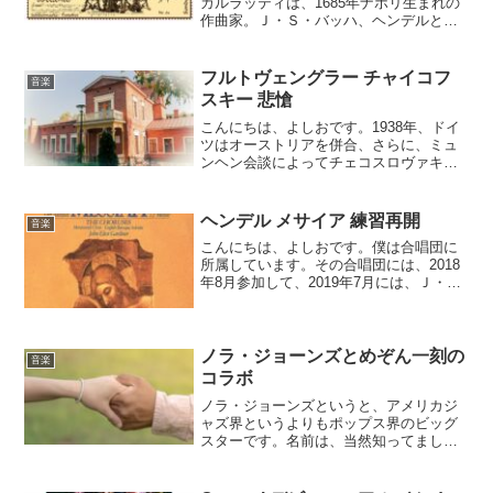
カルラッティは、1685年ナポリ生まれの
作曲家。Ｊ・Ｓ・バッハ、ヘンデルと同
い年でヘンデルと交流があったという逸
話もあるが真偽は不明。チェンバロの名
手でもあり生涯に550曲以上のソナタを残
フルトヴェングラー チャイコフ
音楽
しています。
スキー 悲愴
こんにちは、よしおです。1938年、ドイ
ツはオーストリアを併合、さらに、ミュ
ンヘン会談によってチェコスロヴァキア
の一部であるズデーテンのドイツ併合も
決まった。こうしてヒトラーの領土拡張
の野心は現実のものとなっていき、世界
ヘンデル メサイア 練習再開
音楽
大戦への序章が始まり...
こんにちは、よしおです。僕は合唱団に
所属しています。その合唱団には、2018
年8月参加して、2019年7月には、Ｊ・
Ｓ・バッハの「マタイ受難曲」の公演を
行いました。そして、次の公演は、2020
年の秋と決めて練習をしています。次回
公演のプログ...
ノラ・ジョーンズとめぞん一刻の
音楽
コラボ
ノラ・ジョーンズというと、アメリカジ
ャズ界というよりもポップス界のビッグ
スターです。名前は、当然知ってました
が、ちゃんと聴いたことがありませんで
した。早速、Spotifyで聴きました。これ