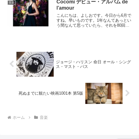
がいいのです。ずっと夜中に記事を書き
Cocomi デビュー・アルバム de
音楽
ながら、聴いていました。
l’amour
こんにちは、よしおです。今日から6月で
すね。早いものです。1年なんてあっとい
う間なんて思っていたら、それを80回も
繰り返していれば、もうこの世ともおさ
らばということになるね。自分が生きた
証って何だろう。それは子供だろうか？
いや子供は子供で自...
ジョージ・ハリスン 命日 オール・シング
ス・マスト・パス
死ぬまでに観たい映画1001本 第5版
ホーム
音楽