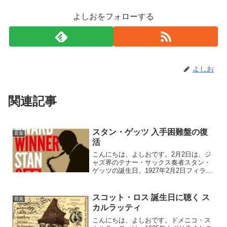
よしおをフォローする
よしお
関連記事
スタン・ゲッツ 入手困難盤の復
音楽
活
こんにちは、よしおです。2月2日は、ジ
ャズ界のテナー・サックス奏者スタン・
ゲッツの誕生日。1927年2月2日フィラデ
ルフィア生まれ。ハーレムのユダヤ系ウ
クライナ移民の家庭に生まれました。暮
らしぶりは貧しかったが、スタン・ゲッ
スコット・ロス 誕生日に聴く ス
音楽
ツは音楽に惹きつ...
カルラッティ
こんにちは、よしおです。ドメニコ・ス