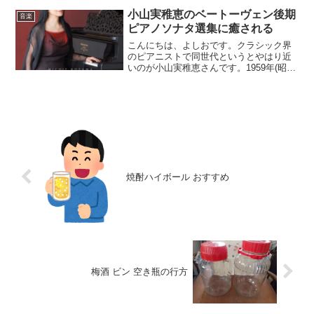
証って何だろう。それは子供だろうか？
小山実稚恵のベートーヴェン後期
音楽
いや子供は子供で自...
ピアノソナタ選集に癒される
こんにちは、よしおです。クラシック界
のピアニストで同世代というとやはり近
いのが小山実稚恵さんです。1959年(昭和
34年)5月生まれなので、現在67歳。彼女
のベートーヴェンのアルバムを聴きまし
た。日本を代表するピアニスト、小山実
稚恵の最新ア...
焼酎ハイボール おすすめ
梅酒 ビン 空き瓶の行方