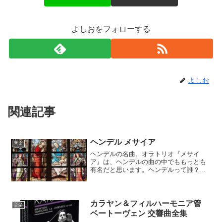
よしおをフォローする
よしお
関連記事
ヘンデル メサイア
音楽
ヘンデルの名曲、オラトリオ『メサイ
ア』は、ヘンデルの曲の中でももっとも
有名だと思います。ヘンデルって誰？と
いう人も、『メサイア』に収録されてい
る「ハレルヤ」は、たいていどこかで聴
いたことがあると思います。それくらい
有名な曲。また、合唱団でコーラスを楽
カラヤン＆フィルハーモニア管
音楽
しんでいる人に取っては、人気の曲で
ベートーヴェン 交響曲全集
す。