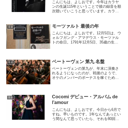
こんにちは、よしおです。今年はカラヤ
ンの生誕115年ということで彼の録音を順
次聴いていこうと思っています。カラヤ
ンは、ベートーヴェンの交響曲全集を僕
の知る限り６つ残しています。どれか1つ
だけ選んでください、と言われたら躊
モーツァルト 最後の年
音楽
躇、いや少し迷って5...
こんにちは、よしおです。12月5日は、ウ
ォルフガング・アマデウス・モーツァル
トの命日。1791年12月5日、35歳の生涯
を閉じた。その死に関しては、サリエリ
による毒殺説、フリーメイソンの暗殺に
よる陰謀論、または単に病死といろいろ
謎めいている...
ベートーヴェン 第九 名盤
音楽
ベートーヴェンの第九が、年末に演奏さ
れるようになったのが、戦後のようで、
オケのメンバーのボーナスを稼ぐために
開催されようになったようです。また、
合唱団も一般から公募したりできるの
で、その人たち家族、友人、知人も動員
できるという利点もあったと思います。
Cocomi デビュー・アルバム de
音楽
l’amour
こんにちは、よしおです。今日から6月で
すね。早いものです。1年なんてあっとい
う間なんて思っていたら、それを80回も
繰り返していれば、もうこの世ともおさ
らばということになるね。自分が生きた