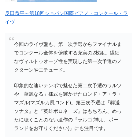
反田恭平～第18回ショパン国際ピアノ・コンクール・ラ
イヴ
今回のライヴ盤も、第一次予選からファイナルま
でコンクール全体を俯瞰する充実の2枚組。繊細
なヴィルトゥオーゾ性を実現した第一次予選のノ
クターンやエチュード。
印象的な速いテンポで魅せた第二次予選のワルツ
や「華麗なる」様式を輝かせたロンド・ア・ラ・
マズル(マズルカ風ロンド)。第三次予選は『葬送
ソナタ』と『英雄ポロネーズ』はもちろん、めっ
たに聴くことのない遺作の『ラルゴ(神よ、ポー
ランドをお守りください)』にも注目です。