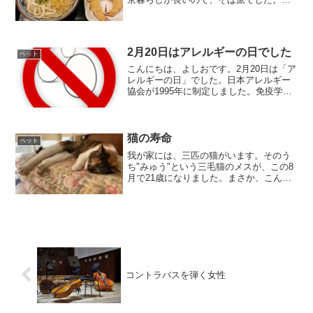
かし、50代前半の時3年ほど大阪に単身赴
任していて、うどんにはまりました。つ
ゆが違うんです。だから大阪ではもっぱ
らうどんで、あとはラー...
2月20日はアレルギーの日でした
ペット
こんにちは、よしおです。2月20日は「ア
レルギーの日」でした。日本アレルギー
協会が1995年に制定しました。免疫学者
石坂公成・昭子夫妻がアレルギーの原因
物質「IgE抗体」を発見し、1966年2月20
日にその成果を発表したことからです。
アレル...
猫の寿命
ペット
我が家には、三匹の猫がいます。そのう
ち"みゅう"という三毛猫のメスが、この8
月で21歳になりました。まさか、こんな
高齢になるまで生きるとは思いませんで
した。今日は、その長寿の謎に迫ってみ
たいと思います。
コントラバスを弾く女性