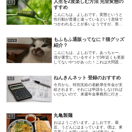
人生を2度楽しむ方法 完全変態の
生活
すすめ
こんにちは、よしおです。変態というと
性行動が普通と違っているという意味で
つかわれることが多いようですが、形や
状態を変えることや生物が幼生から成体
になるという意味ですよね🤔これをおじ
さんに当てはめると定年後、会社員時代
もふもふ通販ってなに？猫グッズ
ペット
とまったく違うことをする...
紹介？
こんにちは、よしおです。あっちゃー、
僕が運営しているサイトで3年近くも更新
してないやつがあった！これは大問題で
す！すぐ更新することにしました。もふ
もふ通販↑これがそのサイト。猫グッズ中
心に紹介していこうと思ったんだけど全
ねんきんネット 登録のおすすめ
生活
然です。
今月から、特別支給の老齢厚生年金が支
給されます。それには申請をしなければ
いけないので、来週年金事務所に行きま
す。そこで申請書の提出といくつか相談
をして来ようと思います。さて、僕は日
本年金機構が提供しているねんきんネッ
トを利用しています。
丸亀製麺
生活
おはようございます。よしおです。最
近、うどんにはまっています。僕は、東
京暮らしが長いので、そば派でした。し