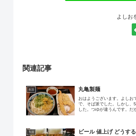
よしお
関連記事
丸亀製麺
生活
おはようございます。よしお
で、そば派でした。しかし、
した。つゆが違うんです。だか
ビール 値上げ どうす
生活