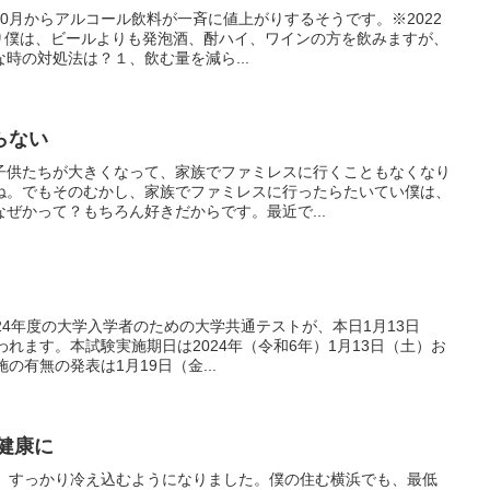
0月からアルコール飲料が一斉に値上がりするそうです。※2022
版より僕は、ビールよりも発泡酒、酎ハイ、ワインの方を飲みますが、
時の対処法は？１、飲む量を減ら...
らない
子供たちが大きくなって、家族でファミレスに行くこともなくなり
ね。でもそのむかし、家族でファミレスに行ったらたいてい僕は、
ぜかって？もちろん好きだからです。最近で...
24年度の大学入学者のための大学共通テストが、本日1月13日
われます。本試験実施期日は2024年（令和6年）1月13日（土）お
の有無の発表は1月19日（金...
健康に
は、すっかり冷え込むようになりました。僕の住む横浜でも、最低