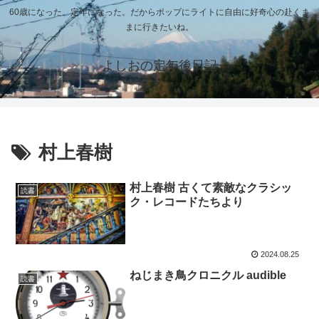
60歳になった、定年になった。だからポップにライトに自由に好奇心の赴くま
まに行きたいね。
よしおの定年後日記
村上春樹
村上春樹 古くて素敵なクラシッ
読書
ク・レコードたちより
2024.08.25
ねじまき鳥クロニクル audible
読書