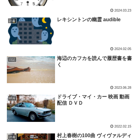
2024.03.23
レキシントンの幽霊 audible
読書
2024.02.05
海辺のカフカを読んで履歴書を書
日記
く
2023.06.28
ドライブ・マイ・カー 映画 動画
映画
配信 ＤＶＤ
2022.02.15
村上春樹の100曲 ヴィヴァルディ
読書