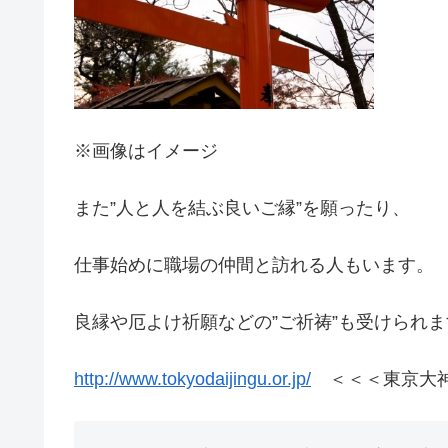
※画像はイメージ
また”人と人を結ぶ良いご縁”を願ったり、
仕事始めに職場の仲間と訪れる人もいます。
良縁や厄よけ祈願などの”ご祈祷”も受けられま
http://www.tokyodaijingu.or.jp/
＜＜＜東京大神