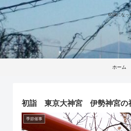
60歳にな
ホーム
初詣 東京大神宮 伊勢神宮の
季節催事