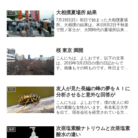
出来ましたが、そのままだと各パーツが
すぐ崩れていしまいます。そこで、ひと
つひとつ接着剤で付け...
大相撲夏場所 結果
日記
7月19日(日）初日で始まった大相撲夏場
所。大相撲の結果は、本日8月2日千秋楽
で照ノ富士が、大関時代の夏場所以来の
優勝と言う感動的な結果で幕が降ろされ
ました。僕は、富山市出身なので当然朝
乃山を応援していましたが、元大関なが
ら序二段まで落ちて幕内まで戻ってきた
桜 東京 満開
日記
照ノ富士に注目していました。
こんにちは、よしおです。以下の文章
は、2019年3月23日の僕の日記からで
す。画像もその時ものです。昨日までの
20℃を超す陽気が嘘のように、今日は、
10℃にも満たない寒い１日でした。でも
僕は、これで桜が長く楽しめるな、と思
いました。僕は、東...
友人が見た長編の蜂の夢をＡＩに
日記
分析させると意外な回答が
こんにちは、よしおです。僕の友人に40
代の素敵な女性がいます。有名私立大学
を出て、現在会社を経営されている方で
す。と書くとバリバリのキャリアウーマ
ンを連想されるかもしれませんが、実際
にお会いすると穏やかで優しい方です。
次亜塩素酸ナトリウムと次亜塩素
健康
そしてひとつ変わってい...
酸水の違い