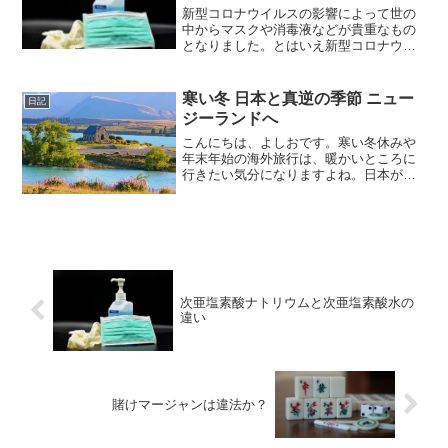
新型コロナウイルスの影響によって世の
中からマスクや消毒液などが貴重なもの
となりました。とはいえ新型コロナウイ
ルスの感染拡大のために消毒液をなんと
か手に入れたいものです。普段はアルコ
ール消毒液をつかっていたけどアルコー
寒い冬 日本と真逆の季節 ニュー
日記
ル消毒液がどこにもない、そんな状況の
ジーランドへ
中で注目を集めたのが次亜塩素酸です。
こんにちは、よしおです。寒い冬休みや
年末年始の海外旅行は、暖かいところに
行きたい気分になりますよね。日本が寒
い冬の時期の海外旅行でおすすめなの
が、気候が良くて過ごしやすい南半球の
国です。それでは、南半球でおすすめの
海外旅行として、“ニュージ...
次亜塩素酸ナトリウムと次亜塩素酸水の
違い
賭けマージャンは違法か？