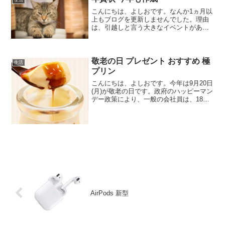
生活
こんにちは、よしおです。なんか1ヵ月以
上もブログを更新しませんでした。理由
は、引越しと言う大きなイベントがあっ
たためで、これの準備と後片付けに終わ
れていたからです。いやいやまだ継続中
ですが。なんと言っても荷物の多さと処
分するのものの多さに閉...
敬老の日 プレゼント おすすめ 極
生活
プリン
こんにちは、よしおです。今年は9月20日
(月)が敬老の日です。政府のハッピーマン
デー政策により、一般の会社員は、18日
の土曜日から三連休ですね。また2日おい
て23日(木)が秋分の日で祝日。中には、
21日(火）22日(水）24日(金）を休日に...
AirPods 新型