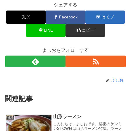
シェアする
X
Facebook
はてブ
LINE
コピー
よしおをフォローする
よしお
関連記事
山形ラーメン
生活
こんにちは、よしおです。秘密のケンミ
ンSHOW極は山形ラーメン特集。ラーメ