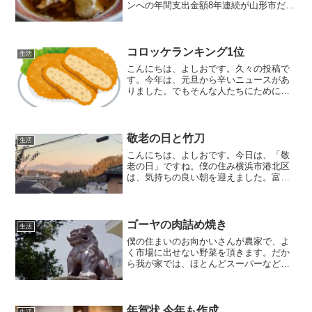
ンへの年間支出金額8年連続が山形市だっ
たのが、なんと昨年新潟市に300円差で2
位に。辛味噌のポイントは生ニンニクと
か。寒い日には最高かも。
コロッケランキング1位
生活
こんにちは、よしおです。久々の投稿で
す。今年は、元旦から辛いニュースがあ
りました。でもそんな人たちにためにも
周囲は元気を届けていきたいですね。昨
日も近所の区役所の募金箱に募金をして
きました。最近は、コインは手数料が掛
かると思うので、募金はい...
敬老の日と竹刀
生活
こんにちは、よしおです。今日は、「敬
老の日」ですね。僕の住み横浜市港北区
は、気持ちの良い朝を迎えました。富士
山のシルエットも久しぶりに見ることが
できます。今朝は、富士山に向かって竹
刀の素振り100回やりました。ここのとこ
ろの日課です。1ヵ月...
ゴーヤの肉詰め焼き
生活
僕の住まいのお向かいさんが農家で、よ
く市場に出せない野菜を頂きます。だか
ら我が家では、ほとんどスーパーなどで
野菜を買ったことがありません。とても
有難いことです。
年賀状 今年も作成