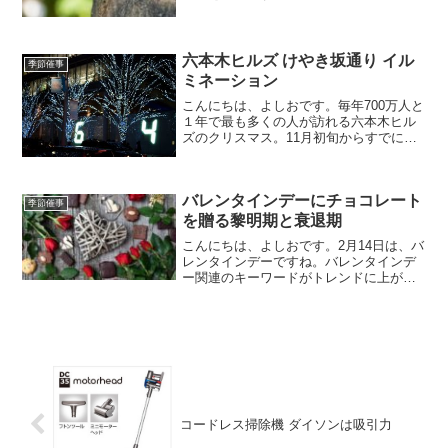
含め関東一円は、夏どころか、7月もあと
１週間に終わろうとしているのに梅雨も
明けていない状況です。
六本木ヒルズ けやき坂通り イル
季節催事
ミネーション
こんにちは、よしおです。毎年700万人と
１年で最も多くの人が訪れる六本木ヒル
ズのクリスマス。11月初旬からすでに始
まっています。スタートは、六本木ヒル
ズけやき坂通りのイルミネーション点灯
式。3ヵ所のイルミネーションをはじめ、
バレンタインデーにチョコレート
クリスマスマーケ...
季節催事
を贈る黎明期と衰退期
こんにちは、よしおです。2月14日は、バ
レンタインデーですね。バレンタインデ
ー関連のキーワードがトレンドに上がっ
ているようです。1957年（昭和32年）生
まれ僕には、バレンタインデーという言
葉とその時に女性から好きな男性にチョ
コレートを贈る...
コードレス掃除機 ダイソンは吸引力