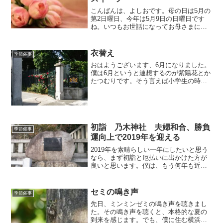
こんばんは、よしおです。母の日は5月の
第2日曜日、今年は5月9日の日曜日です
ね。いつもお世話になってお母さまにお
花とスイーツの贈り物などいかがです
か？僕は昨年母を亡くしたのでもう直接
渡せませんが、子供たちには、おかあさ
衣替え
季節催事
んに、なにか贈ったらと...
おはようございます、6月になりました。
僕は6月というと連想するのが紫陽花とか
たつむりです。そう言えば小学生の時、
かたつむり飼っていましたね。6月は、梅
雨ということで嫌う人もいますが、僕は
そんなノスタルジーを感じるから好きで
す。あと衣替えです...
初詣 乃木神社 夫婦和合、勝負
季節催事
運向上で2019年を迎える
2019年を素晴らしい一年にしたいと思う
なら、まず初詣と厄払いに出かけた方が
良いと思います。僕は、もう何年も近所
の高田天満宮（横浜市港北区）に行って
いますが、数年前に明治神宮に行ってき
ました。確か、元旦ではなく2日か3日だ
セミの鳴き声
季節催事
ったと思いますが、...
先日、ミンミンゼミの鳴き声を聴きまし
た。その鳴き声を聴くと、本格的な夏の
到来を感じます。でも、僕に住む横浜を