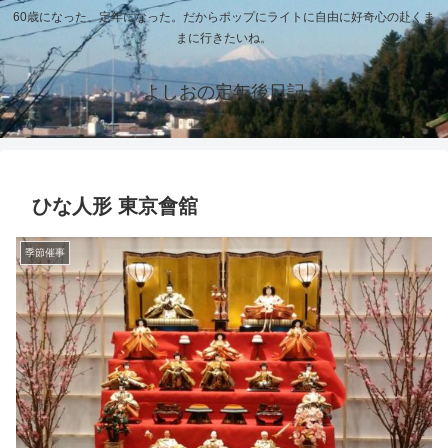
60歳になった、定年になった。だからポップにライトに自由に好奇心の赴くま
まに行きたいね。
よしおの定年後日記
ひな人形 東京會舘
季節催事