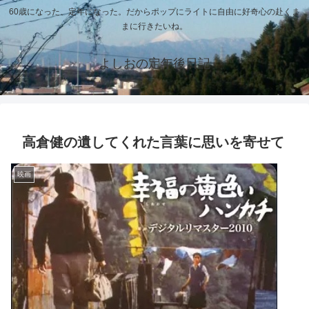
60歳になった、定年になった。だからポップにライトに自由に好奇心の赴くま
まに行きたいね。
よしおの定年後日記
高倉健の遺してくれた言葉に思いを寄せて
映画