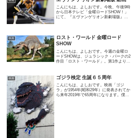
映画
こんにちは、よしおです。今晩、午後9時
から日本テレビ「金曜ロードSHOW！」
にて、『エヴァンゲリオン新劇場版』
が、3週連続で放送されます。ＭＡＮＧＡ
都市ＴＯＫＹＯ↑昨年秋に六本木の新国立
美術館にて、開催していたイベントでも
エヴァンゲリオンに...
ロスト・ワールド 金曜ロード
映画
SHOW
こんにちは、よしおです。今週の金曜ロ
ードSHOWは、ジュラシック・パークの2
作目「ロスト・ワールド」。第1作よりも
恐竜たちも数を多く出演し、しかも動き
がより精巧になっているので恐竜好きに
は堪りません。ただ個人的には、終盤、
ゴジラ検定 生誕６５周年
映画
Ｔーレックスが、サ...
こんにちは、よしおです。映画「ゴジ
ラ」が1954年(昭和29年）に発表されてか
ら来年2019年で65周年になります。僕
は、ゴジラが初めて出現してから3年後の
1957年生まれなので、ゴジラととも歩ん
で来たと言っても過言ではありません。
初めて初...