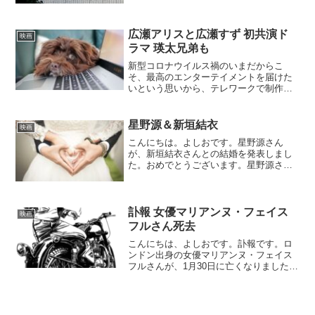
広瀬アリスと広瀬すず 初共演ド
映画
ラマ 瑛太兄弟も
新型コロナウイルス禍のいまだからこ
そ、最高のエンターテイメントを届けた
いという思いから、テレワークで制作さ
れました。しかも「東京ラブストーリ
ー」で有名な脚本家・坂元裕二のオリジ
ナル新作で届けられるということです。
星野源＆新垣結衣
映画
しかもキャストも豪華！
こんにちは。よしおです。星野源さん
が、新垣結衣さんとの結婚を発表しまし
た。おめでとうございます。星野源さん
は、その多彩な才能に魅せられていまし
た。一見、どこにでもいそうな青年でし
たが、役者、歌手、文筆業とただでで
も、大変なのどれにでも魅力を...
訃報 女優マリアンヌ・フェイス
映画
フルさん死去
こんにちは、よしおです。訃報です。ロ
ンドン出身の女優マリアンヌ・フェイス
フルさんが、1月30日に亡くなりました。
78歳でした。映画「あの胸にもういち
ど」配信『あの胸にもういちど』（1968
年）作品情報当時のクリエイターや1990
年代渋谷系ア...