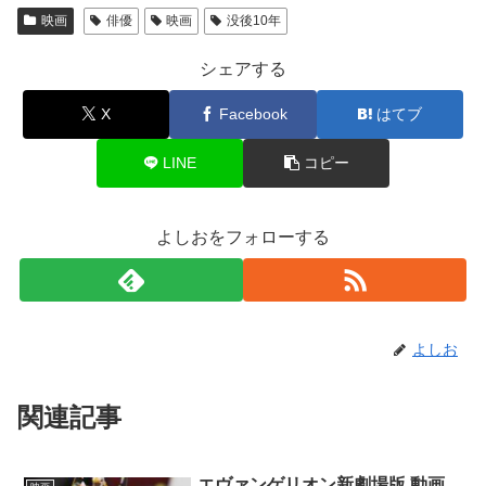
映画
俳優
映画
没後10年
シェアする
X
Facebook
はてブ
LINE
コピー
よしおをフォローする
よしお
関連記事
エヴァンゲリオン新劇場版 動画