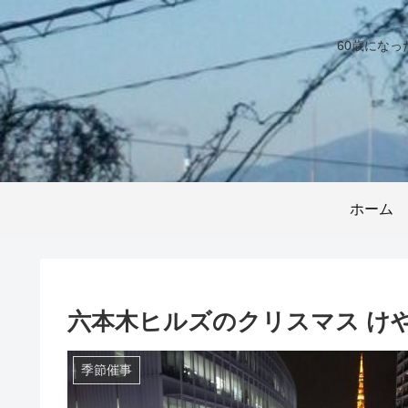
60歳にな
ホーム
六本木ヒルズのクリスマス けや
季節催事