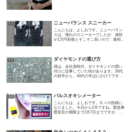
け感やシワが気にならない、透け防止 シ
ャツをご案内します。↓...
ニューバランス スニーカー
生活
こんにちは、よしおです。ニューバラン
スは、憧れのスニーカーでしたが、値段
が1万円前後とそこそこ高いので、最初は
買うのに躊躇しました。でも実際これは
いいです。足へのフィット感もいいし、
長時間履いていても疲れない。ただサイ
ズは要注意です。僕は、...
ダイヤモンドの選び方
生活
僕は、会社員時代、ダイヤモンドの買い
付けに従事していた頃があります。30代
の前半から、40代の半ばにかけてです。
大学卒業後、就職した会社が、ジュエリ
ーの専門家会社でした。その会社は、素
材の調達からジュエリーの製作、販売ま
で手掛けている会社でした。
パルスオキシメーター
生活
こんにちは、よしおです。久々の投稿に
なりました。今日から2月ですね。緊急事
態宣言の期限まで2月7日までですが、延
長されるんでしょうか？個人的には、ワ
クチン接種まで感染予防には厳しく努め
て行きたいと思います。さて最近は、医
療機関も切迫している...