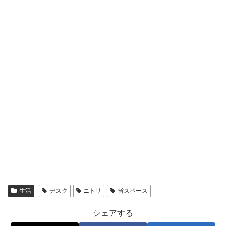
生活
デスク
ニトリ
省スペース
シェアする