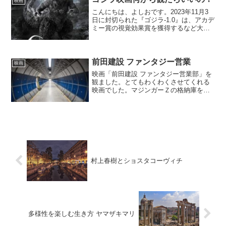
映画
こんにちは、よしおです。2023年11月3
日に封切られた『ゴジラ-1.0』は、アカデ
ミー賞の視覚効果賞を獲得するなど大ヒ
ットしましたね。その人気は今だ衰え
ず、モノクロ版も配信サイトで見ること
が出来ます。『ゴジラ-1.0/C』（2023年
モノ...
前田建設 ファンタジー営業
映画
映画「前田建設 ファンタジー営業部」を
観ました。とてもわくわくさせてくれる
映画でした。マジンガーＺの格納庫を作
っちゃう。現実の資源と技術を使って製
作可能な見積もりと工期を出すという一
大プロジェクトです。それに悪戦苦闘を
しながらやり遂げる、サラリーマンたち
の姿を描いた映画でした。
村上春樹とショスタコーヴィチ
多様性を楽しむ生き方 ヤマザキマリ