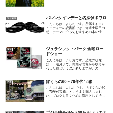
ったということです。☆若年層に頼らな
い☆相互扶助は同世代で☆単独死を悲劇
としない老人階級の自立と独立を説いた
衝撃の思想の書です。50...
バレンタインデーと名探偵ポワロ
季節催事
こんにちは、よしおです。所属するコミ
ュニティーの読書部では、毎週土曜日の
朝、テーマに沿っておすすめの本の情報
を提示しています。次の土曜日のテーマ
が「バレンタインデー」いやー、困った
なぁ、全然思いつかないや。ネットで、
バレンタインデー、チョコ...
ジュラシック・パーク 金曜ロー
映画
ドショー
こんにちは、よしおです。恐竜の研究
は、日進月歩で、鳥類が恐竜から枝分か
れした種という説がありますが、先日、
鳥類は恐竜と同種というという説も目に
しました。また、ＢＢＣ制作の恐竜ドキ
ュメンタリーを観ていたら、ティラノサ
ぼくらの60～70年代 宝箱
読書
ウルスの疾走速度を推測する...
こんにちは、よしおです。『ぼくらの60
～70年代宝箱』という本を購入しまし
た。ブログを書くために資料として持っ
ていたいと思ったからです。ざっと目を
通しましたが、漫画、アニメから派生し
たサブカルやグッズ中心に著者の思いを
綴った本です。著者は、...
ゴジラ映画何から観たらいいの？