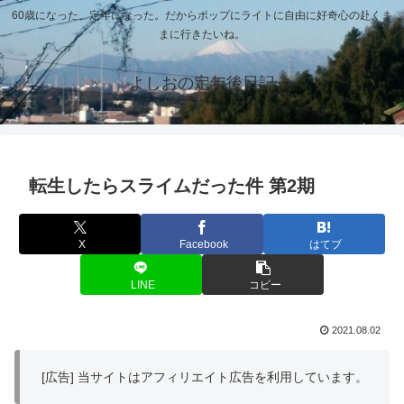
60歳になった、定年になった。だからポップにライトに自由に好奇心の赴くま
まに行きたいね。
よしおの定年後日記
転生したらスライムだった件 第2期
X
Facebook
はてブ
LINE
コピー
2021.08.02
[広告] 当サイトはアフィリエイト広告を利用しています。