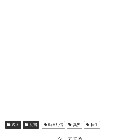
映画
読書
動画配信
異界
転生
シェアする