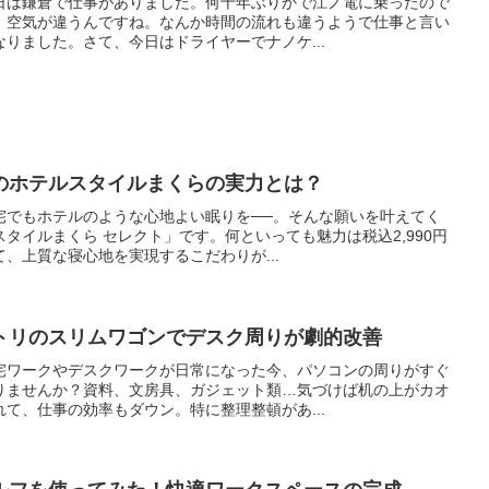
日は鎌倉で仕事がありました。何十年ぶりかで江ノ電に乗ったので
、空気が違うんですね。なんか時間の流れも違うようで仕事と言い
りました。さて、今日はドライヤーでナノケ...
のホテルスタイルまくらの実力とは？
宅でもホテルのような心地よい眠りを──。そんな願いを叶えてく
タイルまくら セレクト」です。何といっても魅力は税込2,990円
、上質な寝心地を実現するこだわりが...
トリのスリムワゴンでデスク周りが劇的改善
宅ワークやデスクワークが日常になった今、パソコンの周りがすぐ
りませんか？資料、文房具、ガジェット類…気づけば机の上がカオ
て、仕事の効率もダウン。特に整理整頓があ...