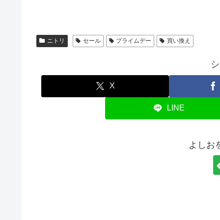
ニトリ
セール
プライムデー
買い換え
シ
X
LINE
よしお