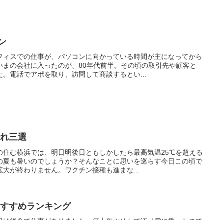
ン
フィスでの仕事が、パソコンに向かっている時間が主になってから
いまの会社に入ったのが、80年代前半。その頃の取引先や顧客と
。電話でアポを取り、訪問して商談するとい...
ゃれ三選
の住む横浜では、明日明後日ともしかしたら最高気温25℃を超える
の夏も暑いのでしょうか？そんなことに思いを巡らす今日この頃で
大が終わりません。ワクチン接種も進まな...
おすすめランキング