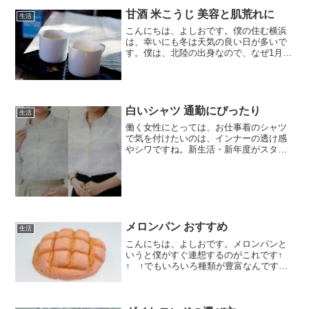
甘酒 米こうじ 美容と肌荒れに
生活
こんにちは、よしおです。僕の住む横浜
は、幸いにも冬は天気の良い日が多いで
す。僕は、北陸の出身なので、なぜ1月が
新春、2月は早春という意味が分かりませ
んでしたが、上京して意味がわかりまし
た。2月になれば、梅の咲き始めます。春
の気配が確実に近づ...
白いシャツ 通勤にぴったり
生活
働く女性にとっては、お仕事着のシャツ
で気を付けたいのは、インナーの透け感
やシワですね。新生活・新年度がスター
トして、季節的にも上着が必要でなくな
る頃になりました。シャツだけでも、透
け感やシワが気にならない、透け防止 シ
ャツをご案内します。↓...
メロンパン おすすめ
生活
こんにちは、よしおです。メロンパンと
いうと僕がすぐ連想するのがこれです↑
↑ ↑でもいろいろ種類が豊富なんです
ね。香港で大人気の飲茶のメロンパンを
ご紹介します。まず、叉焼メロンパンで
す。ほんのり甘くサクサク生地の中から