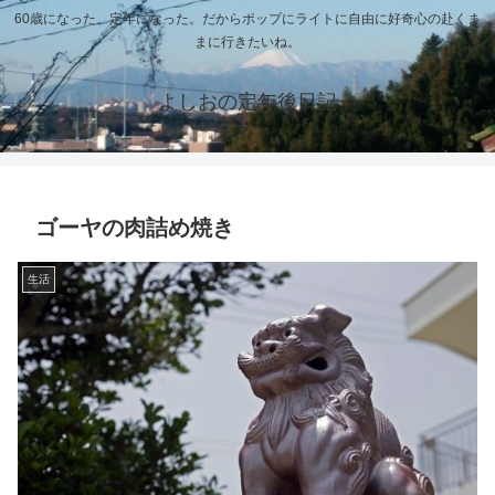
60歳になった、定年になった。だからポップにライトに自由に好奇心の赴くま
まに行きたいね。
よしおの定年後日記
ゴーヤの肉詰め焼き
生活