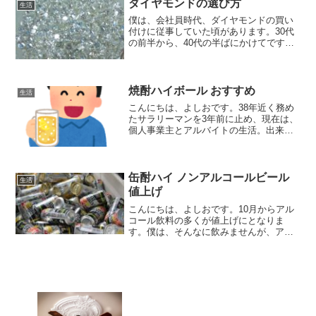
とろーりと出てくるチャ...
ダイヤモンドの選び方
生活
僕は、会社員時代、ダイヤモンドの買い
付けに従事していた頃があります。30代
の前半から、40代の半ばにかけてです。
大学卒業後、就職した会社が、ジュエリ
ーの専門家会社でした。その会社は、素
材の調達からジュエリーの製作、販売ま
で手掛けている会社でした。
焼酎ハイボール おすすめ
生活
こんにちは、よしおです。38年近く務め
たサラリーマンを3年前に止め、現在は、
個人事業主とアルバイトの生活。出来れ
ば、個人事業主だけで行きたいが、残念
ながらまだそれだけでは食っていけな
い、ということで、某ホームファッショ
ンの量販店でアルバイト...
缶酎ハイ ノンアルコールビール
生活
値上げ
こんにちは、よしおです。10月からアル
コール飲料の多くが値上げにとなりま
す。僕は、そんなに飲みませんが、アル
コール飲料なしでの生活は考えられませ
ん。缶酎ハイはよく飲みますね。また、
僕は仕事柄アルコールを控えているため
ノンアルコールビールもよ...