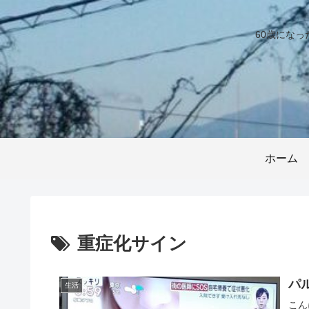
60歳にな
ホーム
重症化サイン
パ
生活
こん