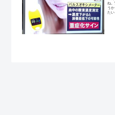
ね。
うか
たい