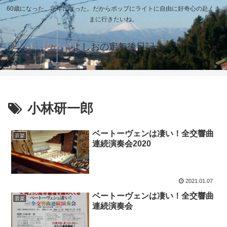
60歳になった、定年になった。だからポップにライトに自由に好奇心の赴くま
まに行きたいね。
よしおの定年後日記
小林研一郎
ベートーヴェンは凄い！全交響曲
音楽
連続演奏会2020
2021.01.07
ベートーヴェンは凄い！全交響曲
音楽
連続演奏会