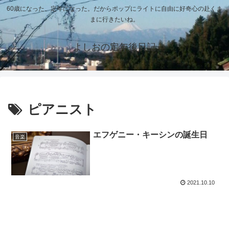
60歳になった、定年になった。だからポップにライトに自由に好奇心の赴くま
まに行きたいね。
よしおの定年後日記
ピアニスト
エフゲニー・キーシンの誕生日
音楽
2021.10.10