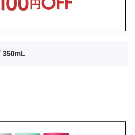
350mL
。