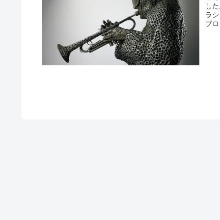
した
ラシ
ブロ