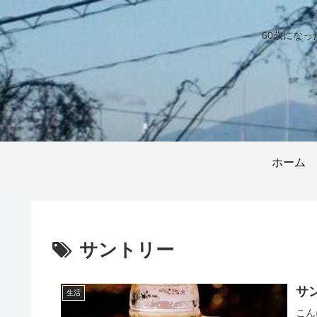
60歳にな
ホーム
サントリー
サ
生活
こん