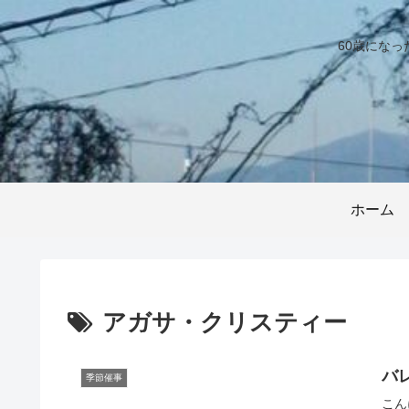
60歳にな
ホーム
アガサ・クリスティー
バ
季節催事
こん