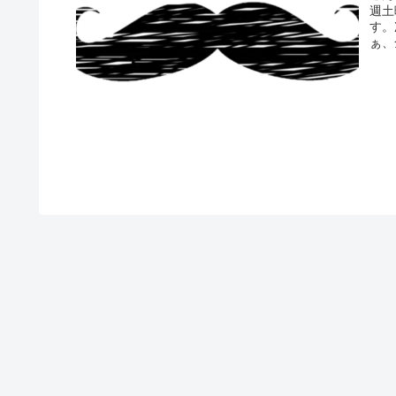
週土
す。
ぁ、